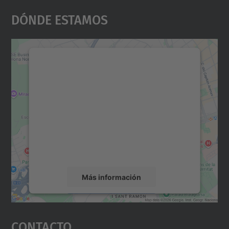
Dónde Estamos
Necesitamos su consentimiento
para cargar el servicio Google
Maps.
Utilizamos un servicio de terceros para
incrustar contenido de mapas que puede
recopilar datos sobre su actividad. Le
rogamos que revise los detalles y acepte el
servicio para ver este mapa.
Más información
Aceptar
Contacto
powered by
Usercentrics Consent