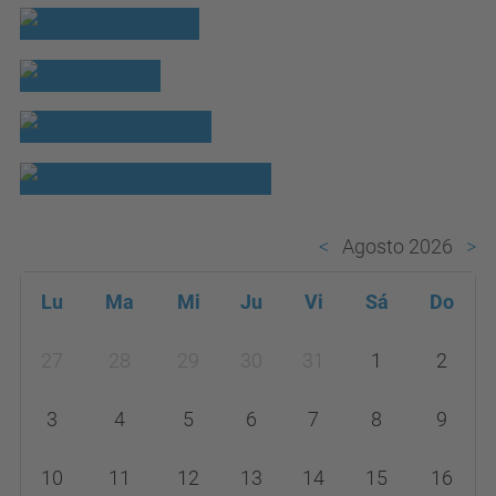
Agosto 2026
Lu
Ma
Mi
Ju
Vi
Sá
Do
m
27
28
29
30
31
1
2
o
n
3
4
5
6
7
8
9
t
h
10
11
12
13
14
15
16