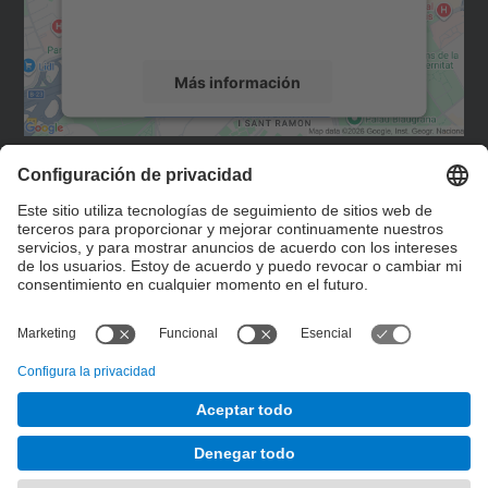
rogamos que revise los detalles y acepte el
servicio para ver este mapa.
Más información
Aceptar
Contacto
powered by
Usercentrics Consent
Management Platform
Formulario de contacto
© UPC
Department of Computer Science - C. Jordi Girona,
1-3 building OMEGA Ω - 08034 Barcelona email:
cs.usd.utgcntic@upc.edu / usd.utgcntic@upc.edu
Desarrollado con