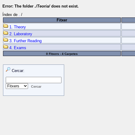
Error: The folder
./Teoria/
does not exist.
Índex de
.
/
Fitxer
1. Theory
2. Laboratory
3. Further Reading
4. Exams
0 Fitxers - 4 Carpetes
Cercar: